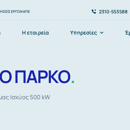
2310-553588
ΉΣΕΙΣ ΈΡΓΩΝ ΑΠΕ
ή
Η εταιρεία
Υπηρεσίες
Έ
Ο ΠΑΡΚΟ
.
μας Ισχύος 500 kW