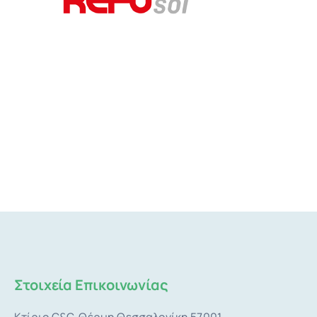
Στοιχεία Επικοινωνίας
Κτίριο G&G, Θέρμη Θεσσαλονίκη 57001