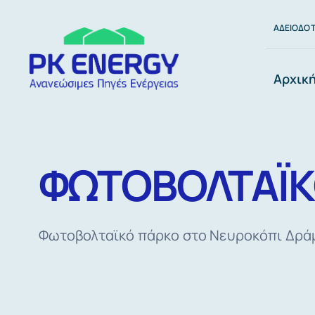
Μετάβαση
ΑΔΕΙΟΔΟΤ
στο
περιεχόμενο
Αρχικ
ΦΩΤΟΒΟΛΤΑΪΚ
Φωτοβολταϊκό πάρκο στο Νευροκόπι Δρά