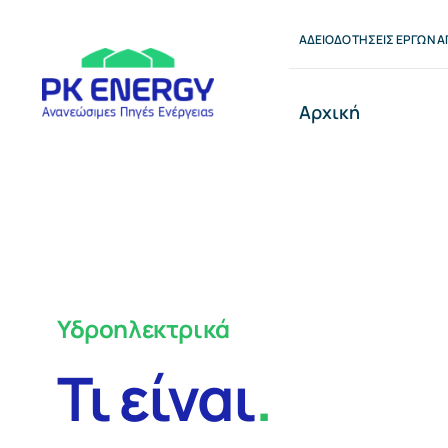
Μετάβαση
ΑΔΕΙΟΔΟΤΉΣΕΙΣ ΈΡΓΩΝ Α
στο
περιεχόμενο
Αρχική
Υδροηλεκτρικά
Τι είναι
.