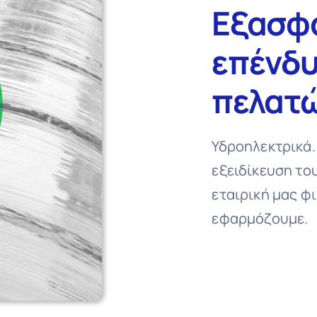
Εξασφα
επένδυ
πελατώ
Υδροηλεκτρικά.
εξειδίκευση το
εταιρική μας φι
εφαρμόζουμε.