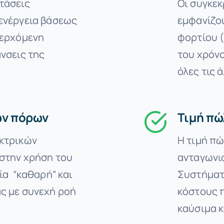
τάσεις
Οι συγκεκ
ενέργεια βάσεως
εμφανίζο
ιερχόμενη
φορτίου 
νσεις της
του χρόνο
όλες τις 
ών πόρων
Τιμή π
εκτρικών
Η τιμή πώ
στην χρήση του
ανταγωνισ
ία “καθαρή” και
Συστήματο
ς με συνεχή ροή
κόστους 
καύσιμα κ