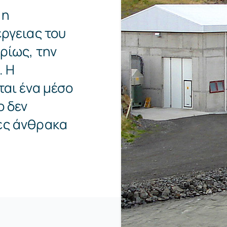
 η
έργειας του
ρίως, την
. Η
ται ένα μέσο
ο δεν
ες άνθρακα