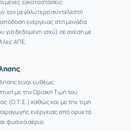
ριμένες εγκαταστάσεις
υν τον μεγαλύτερο συντελεστή
(απόδοση ενέργειας στη μονάδα
υ για δεδομένη ισχύ) σε σχέση με
άλλες ΑΠΕ.
ώλησης
λησης είναι ευθέως
τική με την Οριακή Τιμή του
ς (Ο.Τ.Σ.) καθώς και με την τιμή
παραγωγής ενέργειας από ορυκτά
αι φυσικό αέριο.