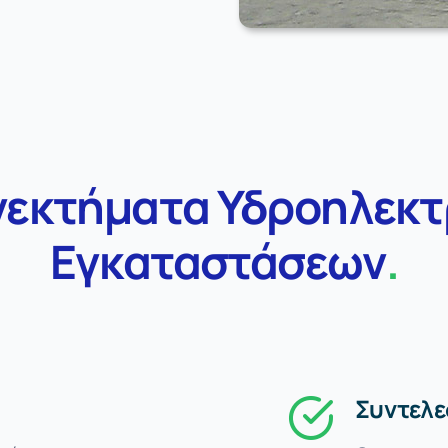
νεκτήματα Υδροηλεκτ
Εγκαταστάσεων
.
Συντελε