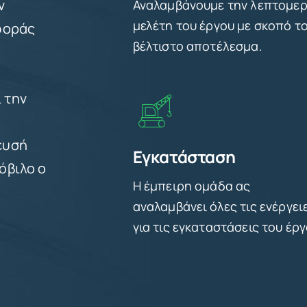
ν
Αναλαμβάνουμε την λεπτομε
μελέτη του έργου με σκοπό τ
αφοράς
βέλτιστο αποτέλεσμα.
 την
ευσή
Εγκατάσταση
όβιλο ο
Η έμπειρη ομάδα ας
αναλαμβάνει όλες τις ενέργει
για τις εγκαταστάσεις του έργ