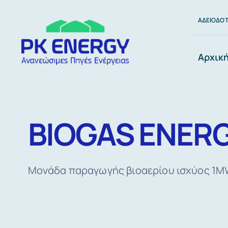
Μετάβαση
ΑΔΕΙΟΔΟΤ
στο
περιεχόμενο
Αρχικ
BIOGAS ENERG
Μονάδα παραγωγής βιοαερίου ισχύος 1M