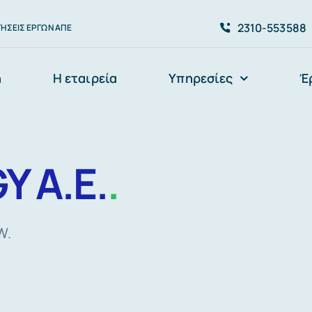
2310-553588
ΉΣΕΙΣ ΈΡΓΩΝ ΑΠΕ
ή
Η εταιρεία
Υπηρεσίες
Έ
Y Α.Ε.
.
W.